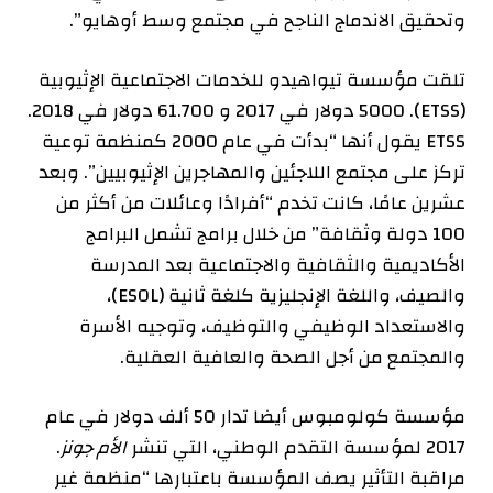
وتحقيق الاندماج الناجح في مجتمع وسط أوهايو”.
تلقت مؤسسة تيواهيدو للخدمات الاجتماعية الإثيوبية
(ETSS).
5000 دولار في
2017
و
61.700 دولار في
2018
.
ETSS
يقول
أنها “بدأت في عام 2000 كمنظمة توعية
تركز على مجتمع اللاجئين والمهاجرين الإثيوبيين”. وبعد
عشرين عامًا، كانت تخدم “أفرادًا وعائلات من أكثر من
100 دولة وثقافة” من خلال برامج تشمل البرامج
الأكاديمية والثقافية والاجتماعية بعد المدرسة
والصيف، واللغة الإنجليزية كلغة ثانية (ESOL)،
والاستعداد الوظيفي والتوظيف، وتوجيه الأسرة
والمجتمع من أجل الصحة والعافية العقلية.
مؤسسة كولومبوس أيضا
تدار
50 ألف دولار في عام
2017 لمؤسسة التقدم الوطني، التي تنشر
الأم جونز
.
مراقبة التأثير
يصف
المؤسسة باعتبارها “منظمة غير