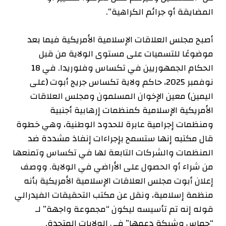
المضايقة أو جرائم الكراهية”.
أصبح مجلس العلاقات الإسلامية الأمريكية فيما بعد
موضوعًا للتسميات على مستوى الولاية من قبل
الحكام الجمهوريين في تكساس وفلوريدا. في 18
نوفمبر 2025، حاكم ولاية تكساس جريج أبوت (على
اليمين)
معين
الإخوان المسلمون ومجلس العلاقات
الأمريكية الإسلامية كمنظمات إرهابية أجنبية
ومنظمات إجرامية عابرة للحدود الوطنية، وهي خطوة
قال مكتبه إنها ستسمح بإجراءات إنفاذ مشددة ضد
المنظمات والشركات التابعة لها في تكساس وتمنعها
من شراء أو الحصول على الأراضي في الولاية. ووصف
إعلان أبوت مجلس العلاقات الإسلامية الأمريكية بأنه
منظمة إسلامية، ونقل عن مكتب التحقيقات الفيدرالي
قوله إنه تم تأسيسه ليكون “مجموعة واجهة” لـ
“حماس وشبكة دعمها” في الولايات المتحدة.