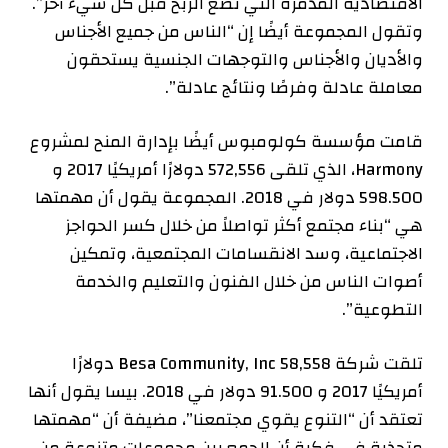
الاقتصادية المدمرة التي تضع الربح قبل كل شيء آخر”.
وتقول المجموعة أيضًا إن “الناس من جميع الأجناس
والأديان والأجناس والتوجهات الجنسية يستحقون
معاملة عادلة وفرصًا ونتائج عادلة”.
قامت مؤسسة كولومبوس أيضًا بإدارة المنح لمشروع
Harmony، الذي تلقى
572,556 دولارًا أمريكيًا
2017
و
598.500 دولار في
2018
. المجموعة
يقول
أن مهمتها
هي “بناء مجتمع أكثر تواصلاً من خلال كسر الحواجز
الاجتماعية، وسد الانقسامات المجتمعية، وتمكين
أصوات الناس من خلال الفنون والتعليم والخدمة
التطوعية”.
تلقت شركة Besa Community, Inc
58,558 دولارًا
أمريكيًا
2017
و
91.500 دولار في
2018
. بيسا
يقول
أنها
تعتقد أن “التنوع يقوي مجتمعنا”، مضيفة أن “مهمتها
متجذرة في فكرة أن الجمع بين مجموعات متنوعة من