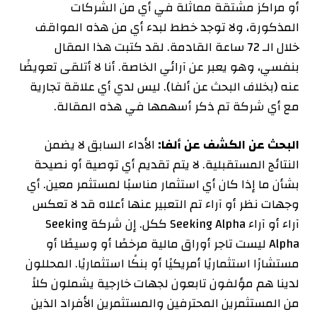
أو مراكز مشتقة مماثلة في أي من الشركات
المذكورة، ولا توجد خطط لبدء أي من هذه المواقف
خلال الـ 72 ساعة القادمة.
لقد كتبت هذا المقال
بنفسي، وهو يعبر عن آرائي الخاصة. أنا لا أتلقى تعويضًا
عنه (بخلاف البحث عن ألفا). ليس لدي أي علاقة تجارية
مع أي شركة تم ذكر أسهمها في هذه المقالة.
البحث عن الكشف عن ألفا:
الأداء السابق لا يضمن
النتائج المستقبلية. لا يتم تقديم أي توصية أو نصيحة
بشأن ما إذا كان أي استثمار مناسبًا لمستثمر معين. أي
وجهات نظر أو آراء تم التعبير عنها أعلاه قد لا تعكس
آراء أو آراء Seeking Alpha ككل. إن شركة Seeking
Alpha ليست تاجر أوراق مالية مرخصًا أو وسيطًا أو
مستشارًا استثماريًا أمريكيًا أو بنكًا استثماريًا. المحللون
لدينا هم مؤلفون تابعون لجهات خارجية يشملون كلاً
من المستثمرين المحترفين والمستثمرين الأفراد الذين