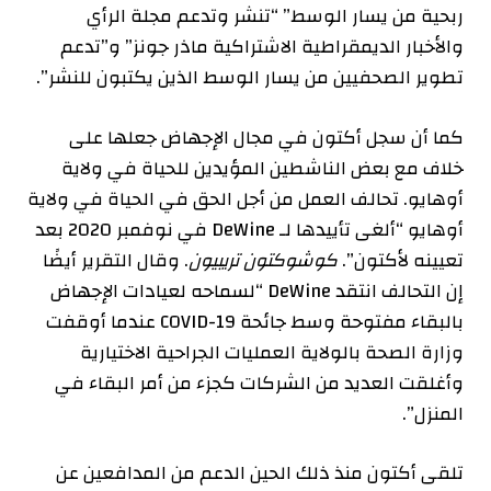
ربحية من يسار الوسط” “تنشر وتدعم مجلة الرأي
والأخبار الديمقراطية الاشتراكية ماذر جونز” و”تدعم
تطوير الصحفيين من يسار الوسط الذين يكتبون للنشر”.
كما أن سجل أكتون في مجال الإجهاض جعلها على
خلاف مع بعض الناشطين المؤيدين للحياة في ولاية
أوهايو. تحالف العمل من أجل الحق في الحياة في ولاية
أوهايو “
ألغى
تأييدها لـ DeWine في نوفمبر 2020 بعد
تعيينه لأكتون”.
كوشوكتون تريبيون
. وقال التقرير أيضًا
إن التحالف انتقد DeWine “لسماحه لعيادات الإجهاض
بالبقاء مفتوحة وسط جائحة COVID-19 عندما أوقفت
وزارة الصحة بالولاية العمليات الجراحية الاختيارية
وأغلقت العديد من الشركات كجزء من أمر البقاء في
المنزل”.
تلقى أكتون منذ ذلك الحين الدعم من المدافعين عن