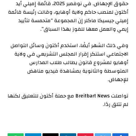
حقوق الإجهاض. في نوفمبر 2025، قائمة إميلي
أيد
أكتون لمنصب حاكم ولاية أوهايو، وقالت رئيسة قائمة
إميلي جيسيكا ماكلر إن المجموعة “متحمسة لتأييد
إيمي والعمل معها للفوز بهذا السباق”.
وفي ذلك الشهر أيضًا، استخدم أكتون وسائل التواصل
الاجتماعي
استنكر
إقرار المجلس التشريعي في ولاية
أوهايو لمشروع قانون يطالب طلاب المدارس
المتوسطة والثانوية بمشاهدة فيديو مناهض
للإجهاض.
تواصلت Breitbart News مع حملة أكتون للتعليق لكنها
لم تتلق ردًا.