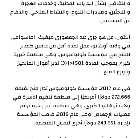
والتقاضي بشأن الحريات المدنية، وخدمات الهجرة
واللاجئين، ومبادرات التنوع، والنشاط المناخي، والدفاع
عن المسلمين.
أكتون، من هو
جري
ضد الجمهوري فيفيك راماسوامي
في ولاية أوهايو، عمل لمدة أقل من عامين كمدير
للمنح في مؤسسة كولومبوس، وهي منظمة خيرية
كبرى بموجب المادة 501 (ج) (3) تدير أموال المانحين
وتوزع المنح.
في عام 2017، مؤسسة كولومبوس
تدار
منح بقيمة
272.666 دولارًا أمريكيًا إلى منظمة تنظيم الأسرة في
ولاية أوهايو الكبرى، وهي منظمة غير ربحية توفر
عمليات الإجهاض. وفي عام 2018، قامت المؤسسة
بإدارة 243,951 دولارًا أخرى لنفس المنظمة.