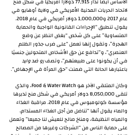
الأساس أيضاً
تدار
77,915 دولارًا أمريكيًا في شكل منح
لاتحاد الحريات المدنية الأمريكي في ولاية أوهايو في
عام 2017 و1,000,000 دولار أمريكي في عام 2018.
يقول
، تنطبق “الإجراءات القانونية الواجبة والحماية
المتساوية” على كل شخص “بغض النظر عن وضع
الهجرة”، وتقول إنها تعمل “على ضرب جذور الظلم
العنصري”، و”تدافع عن حق الأشخاص المتحولين جنسيًا
في أن يكونوا على طبيعتهم”، وتصف
رو ضد وايد
باعتبارها الحالة التي ضمنت “حق المرأة في الإجهاض”.
وكان المتلقي الآخر هو Food & Water Watch، والذي
تلقى
8,050,000 دولار أمريكي في شكل منح تديرها
مؤسسة كولومبوس في عام 2018. مراقبة الغذاء
والماء
يقول
أنها “تناضل من أجل الغذاء المستدام،
والمياه النظيفة، ومناخ صالح للعيش لنا جميعا” وتعمل
على حماية الناس من “الشركات وغيرها من المصالح