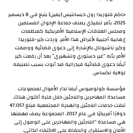
حاكم فلوريدا رون ديسانتيس (يمين)
يتبع
في 8 ديسمبر
2025، بأمر تنفيذي يصنف جماعة الإخوان المسلمين
ومجلس العلاقات الإسلامية الأمريكية كمنظمات
إرهابية أجنبية لأغراض هذا الأمر. وردت كير-فلوريدا
وكير ناشيونال بالإشارة إلى دعوى قضائية ووصفت
الأمر بأنه “غير دستوري وتشهيري” بعد أن رفعت كير
أيضًا دعوى قضائية فيدرالية ضد أبوت بسبب تصنيفه
لولاية تكساس.
مؤسسة كولومبوس أيضا
تدار
الأموال لمجموعات
مساعدة المهاجرين واللاجئين خلال فترة أكتون هناك.
تلقت خدمات اللاجئين والهجرة المجتمعية مبلغ 47.057
دولارًا أمريكيًا في عام 2017. المجموعة
يصف
مهمتها
هي مساعدة “اللاجئين والمهاجرين على الوصول إلى
الأمان والاستقرار، والحفاظ على الاكتفاء الذاتي،