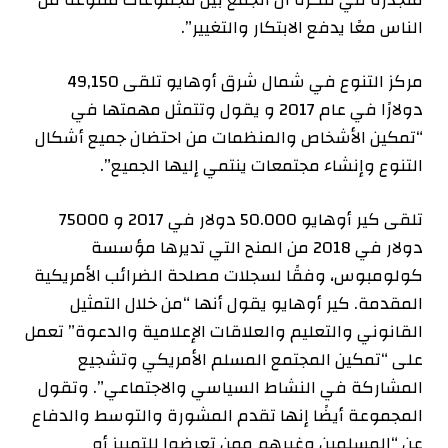
الناس معًا يدفع الابتكار والتغيير”.
مركز التنوع في شمال شرق أوهايو
تلقى
49,150
دولارًا في عام 2017 و
يقول
وتتمثل مهمتها في
“تمكين الأشخاص والمنظمات من احتضان جميع أشكال
التنوع وإنشاء مجتمعات ينتمي إليها الجميع”.
تلقى كير أوهايو
50.000 دولار في
2017
و
75000
دولار في
2018
من المنح التي تديرها مؤسسة
كولومبوس، وفقًا لسجلات مصلحة الضرائب الأمريكية
المقدمة. كير أوهايو
يقول
أنها “من خلال التمثيل
القانوني والتعليم والعلاقات الإعلامية والدعوة” تعمل
على “تمكين المجتمع المسلم الأمريكي وتشجيع
المشاركة في النشاط السياسي والاجتماعي”. وتقول
المجموعة أيضًا إنها تقدم المشورة والتوسط والدفاع
عن “المسلمين وغيرهم ممن تعرضوا للتمييز أو