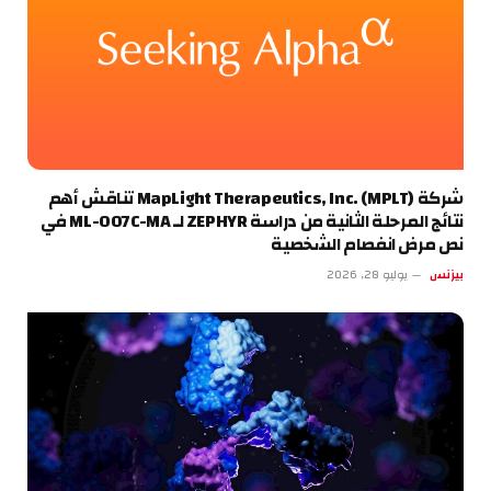
شركة MapLight Therapeutics, Inc. (MPLT) تناقش أهم
نتائج المرحلة الثانية من دراسة ZEPHYR لـ ML-007C-MA في
نص مرض انفصام الشخصية
بيزنس
يوليو 28, 2026