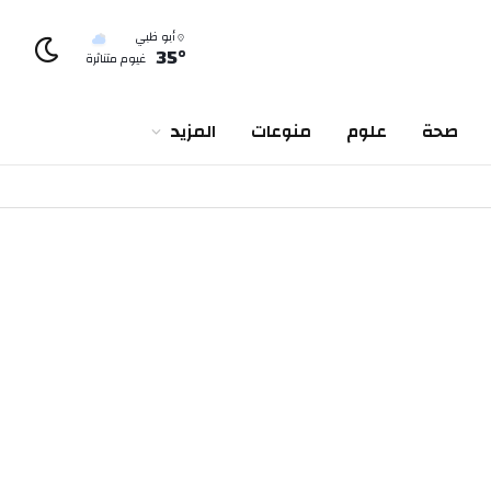
أبو ظبي
35°
غيوم متناثرة
صحة
علوم
منوعات
المزيد