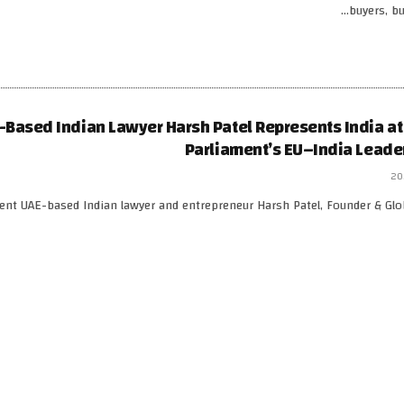
buyers, bu
-Based Indian Lawyer Harsh Patel Represents India at
Parliament’s EU–India Leade
nt UAE-based Indian lawyer and entrepreneur Harsh Patel, Founder & Glo
Shark, repre
 في رأس طفلك؟ خطوات أولى للتعامل مع القمل في ال
مجرد إزعاج عابر! إذا لاحظت أن طفلك يحك رأسه بشكل متكرر، فقد يكون هذا