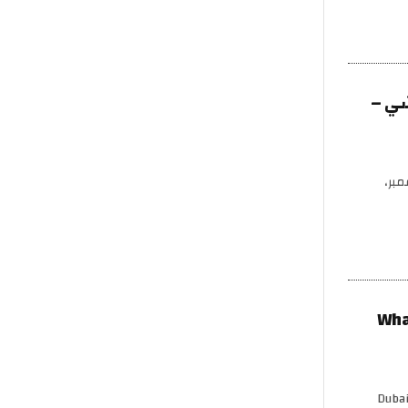
شي –
ليابسة والبحر في نهائي موسم 2025 في 30 نوفمبر،
Wha
Dubai