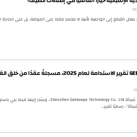
ية الإسبانية خياراً أساسياً في إطلالات الصيف؟
عض القطع إلى الواجهة لأنها لا تعتمد فقط على الموضة، بل على الحاجة ا
أصدرت GEEKVAPE تقرير الاستدامة لعام 2025، مسجلةً عقدًا من خ
في 1 يوليو، أصدرت شركة Shenzhen Geekvape Technology Co., Ltd.، ويشار إليها فيما يلي باسم