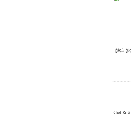
هونغ كونغ
Chef Krit