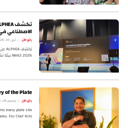
الاصطناعي في مهر
رائج الآن
أبريل 30, 2026
تكشف
Web3 2026 بيئة تشغيل…
y of the Plate
رائج الآن
نوفمبر 28, 2025
nto every plate she
ates. For Chef Kriti…