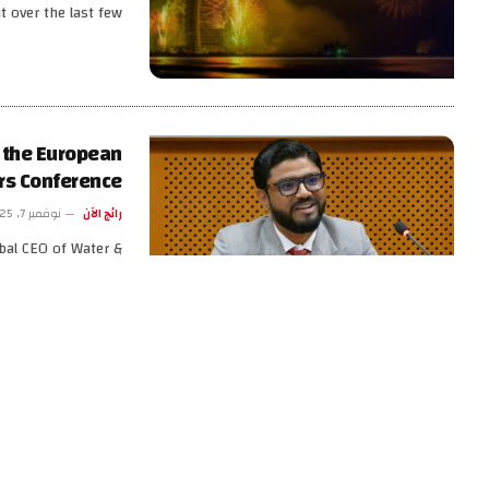
t over the last few…
 the European
rs Conference
رائج الآن
نوفمبر 7, 2025
bal CEO of Water &
sented India at the…
هل لاحظت حكة
رائج الآن
يوليو 7, 2025
اكتشاف الحكة ليس 