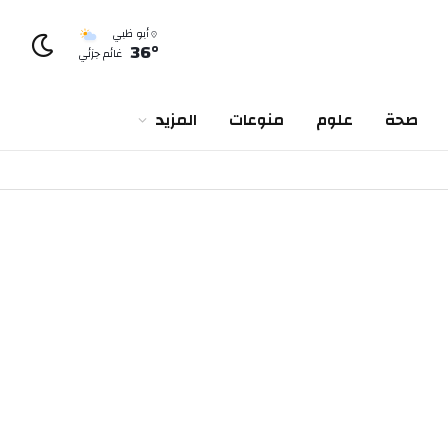
أبو ظبي
36°
غائم جزئي
صحة
علوم
منوعات
المزيد