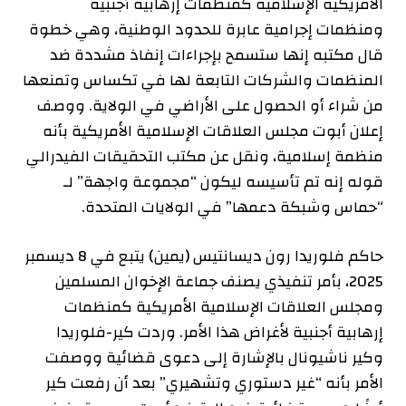
الأمريكية الإسلامية كمنظمات إرهابية أجنبية
ومنظمات إجرامية عابرة للحدود الوطنية، وهي خطوة
قال مكتبه إنها ستسمح بإجراءات إنفاذ مشددة ضد
المنظمات والشركات التابعة لها في تكساس وتمنعها
من شراء أو الحصول على الأراضي في الولاية. ووصف
إعلان أبوت مجلس العلاقات الإسلامية الأمريكية بأنه
منظمة إسلامية، ونقل عن مكتب التحقيقات الفيدرالي
قوله إنه تم تأسيسه ليكون “مجموعة واجهة” لـ
“حماس وشبكة دعمها” في الولايات المتحدة.
حاكم فلوريدا رون ديسانتيس (يمين)
يتبع
في 8 ديسمبر
2025، بأمر تنفيذي يصنف جماعة الإخوان المسلمين
ومجلس العلاقات الإسلامية الأمريكية كمنظمات
إرهابية أجنبية لأغراض هذا الأمر. وردت كير-فلوريدا
وكير ناشيونال بالإشارة إلى دعوى قضائية ووصفت
الأمر بأنه “غير دستوري وتشهيري” بعد أن رفعت كير