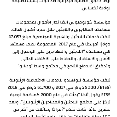
أيضًا دعوى قضائية فيدرالية ضد أبوت بسبب تصنيفه
لولاية تكساس.
مؤسسة كولومبوس أيضا
تدار
الأموال لمجموعات
مساعدة المهاجرين واللاجئين خلال فترة أكتون هناك.
تلقت خدمات اللاجئين والهجرة المجتمعية مبلغ 47.057
دولارًا أمريكيًا في عام 2017. المجموعة
يصف
مهمتها
هي مساعدة “اللاجئين والمهاجرين على الوصول إلى
الأمان والاستقرار، والحفاظ على الاكتفاء الذاتي،
وتحقيق الاندماج الناجح في مجتمع وسط أوهايو”.
تلقت مؤسسة تيواهيدو للخدمات الاجتماعية الإثيوبية
(ETSS).
5000 دولار في
2017
و
61.700 دولار في
2018
.
ETSS
يقول
أنها “بدأت في عام 2000 كمنظمة توعية
تركز على مجتمع اللاجئين والمهاجرين الإثيوبيين”. وبعد
عشرين عامًا، كانت تخدم “أفرادًا وعائلات من أكثر من
100 دولة وثقافة” من خلال برامج تشمل البرامج