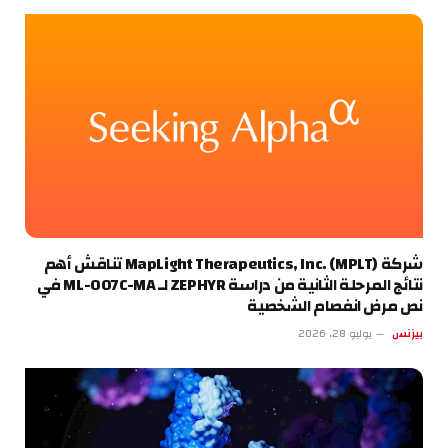
شركة MapLight Therapeutics, Inc. (MPLT) تناقش أهم
نتائج المرحلة الثانية من دراسة ZEPHYR لـ ML-007C-MA في
نص مرض انفصام الشخصية
بيزنس
يوليو 28, 2026