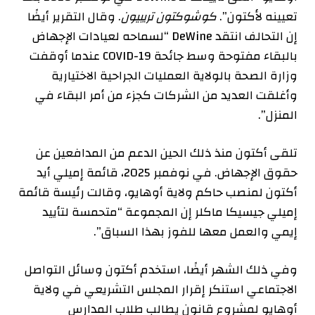
تعيينه لأكتون”.
كوشوكتون تريبيون
. وقال التقرير أيضًا
إن التحالف انتقد DeWine “لسماحه لعيادات الإجهاض
بالبقاء مفتوحة وسط جائحة COVID-19 عندما أوقفت
وزارة الصحة بالولاية العمليات الجراحية الاختيارية
وأغلقت العديد من الشركات كجزء من أمر البقاء في
المنزل”.
تلقى أكتون منذ ذلك الحين الدعم من المدافعين عن
حقوق الإجهاض. في نوفمبر 2025، قائمة إميلي
أيد
أكتون لمنصب حاكم ولاية أوهايو، وقالت رئيسة قائمة
إميلي جيسيكا ماكلر إن المجموعة “متحمسة لتأييد
إيمي والعمل معها للفوز بهذا السباق”.
وفي ذلك الشهر أيضًا، استخدم أكتون وسائل التواصل
الاجتماعي
استنكر
إقرار المجلس التشريعي في ولاية
أوهايو لمشروع قانون يطالب طلاب المدارس