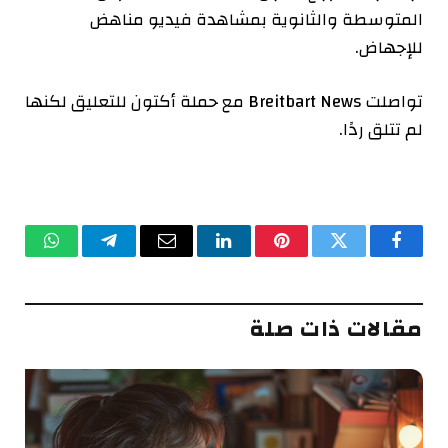
المتوسطة والثانوية بمشاهدة فيديو مناهض
للإجهاض.
تواصلت Breitbart News مع حملة أكتون للتعليق لكنها
لم تتلق ردًا.
فيسبوك
تويتر
بينتيريست
لينكدإن
البريد
تيلقرام
واتساب
الإلكتروني
مقالات ذات صلة