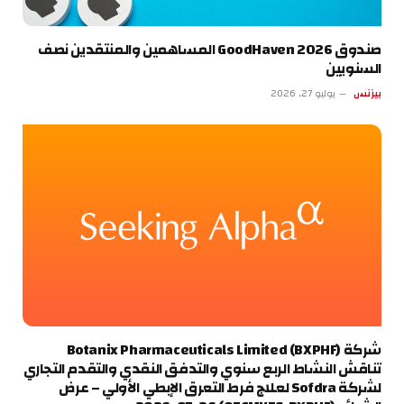
صندوق GoodHaven 2026 المساهمين والمنتقدين نصف
السنويين
بيزنس
يوليو 27, 2026
شركة Botanix Pharmaceuticals Limited (BXPHF)
تناقش النشاط الربع سنوي والتدفق النقدي والتقدم التجاري
لشركة Sofdra لعلاج فرط التعرق الإبطي الأولي – عرض