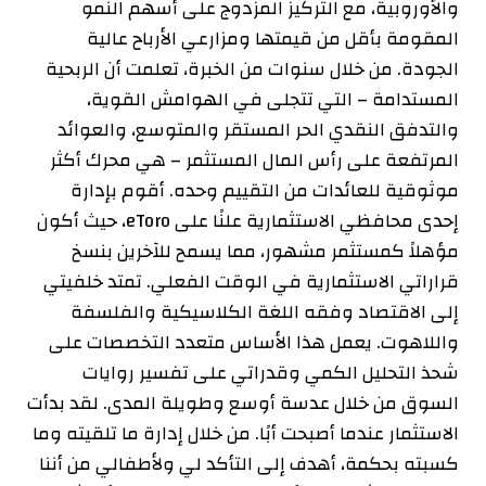
والأوروبية، مع التركيز المزدوج على أسهم النمو
المقومة بأقل من قيمتها ومزارعي الأرباح عالية
الجودة. من خلال سنوات من الخبرة، تعلمت أن الربحية
المستدامة – التي تتجلى في الهوامش القوية،
والتدفق النقدي الحر المستقر والمتوسع، والعوائد
المرتفعة على رأس المال المستثمر – هي محرك أكثر
موثوقية للعائدات من التقييم وحده. أقوم بإدارة
إحدى محافظي الاستثمارية علنًا على eToro، حيث أكون
مؤهلاً كمستثمر مشهور، مما يسمح للآخرين بنسخ
قراراتي الاستثمارية في الوقت الفعلي. تمتد خلفيتي
إلى الاقتصاد وفقه اللغة الكلاسيكية والفلسفة
واللاهوت. يعمل هذا الأساس متعدد التخصصات على
شحذ التحليل الكمي وقدراتي على تفسير روايات
السوق من خلال عدسة أوسع وطويلة المدى. لقد بدأت
الاستثمار عندما أصبحت أبًا. من خلال إدارة ما تلقيته وما
كسبته بحكمة، أهدف إلى التأكد لي ولأطفالي من أننا