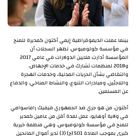
بينما عملت الديموقراطية إيمي أكتون كمديرة للمنح
في مؤسسة كولومبوس، تظهر السجلات أن
المؤسسة أدارت ملايين الدولارات في عامي 2017
و2018 لمنظمات تشارك في خدمات الإجهاض،
والتقاضي بشأن الحريات المدنية، وخدمات الهجرة
واللاجئين، ومبادرات التنوع، والنشاط المناخي، والدفاع
عن المسلمين.
أكتون، من هو
جري
ضد الجمهوري فيفيك راماسوامي
في ولاية أوهايو، عمل لمدة أقل من عامين كمدير
للمنح في مؤسسة كولومبوس، وهي منظمة خيرية
كبرى بموجب المادة 501 (ج) (3) تدير أموال المانحين