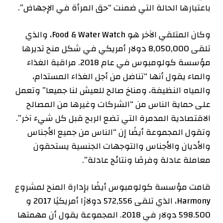
باعتبارها الحالة التي ضمنت “حق المرأة في الإجهاض”.
وكان المتلقي الآخر هو Food & Water Watch، والذي
تلقى
8,050,000 دولار أمريكي في شكل منح تديرها
مؤسسة كولومبوس في عام 2018. مراقبة الغذاء
والماء
يقول
أنها “تناضل من أجل الغذاء المستدام،
والمياه النظيفة، ومناخ صالح للعيش لنا جميعا” وتعمل
على حماية الناس من “الشركات وغيرها من المصالح
الاقتصادية المدمرة التي تضع الربح قبل كل شيء آخر”.
وتقول المجموعة أيضًا إن “الناس من جميع الأجناس
والأديان والأجناس والتوجهات الجنسية يستحقون
معاملة عادلة وفرصًا ونتائج عادلة”.
قامت مؤسسة كولومبوس أيضًا بإدارة المنح لمشروع
Harmony، الذي تلقى
572,556 دولارًا أمريكيًا
2017
و
598.500 دولار في
2018
. المجموعة
يقول
أن مهمتها