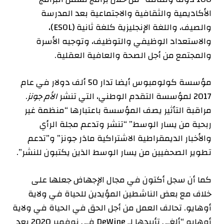
الأكاديمية والثقافية والاجتماعية بعد المدرسة
والصيف، واللغة الإنجليزية كلغة ثانية (ESOL)،
والاستعداد الوظيفي والتوظيف، وتوجيه الأسرة
والمجتمع من أجل الصحة والعافية العقلية.
مؤسسة كولومبوس أيضا
تدار
50 ألف دولار في عام
2017 لمؤسسة التقدم الوطني، التي تنشر
الأم جونز
.
مراقبة التأثير
يصف
المؤسسة باعتبارها “منظمة غير
ربحية من يسار الوسط” “تنشر وتدعم مجلة الرأي
والأخبار الديمقراطية الاشتراكية ماذر جونز” و”تدعم
تطوير الصحفيين من يسار الوسط الذين يكتبون للنشر”.
كما أن سجل أكتون في مجال الإجهاض جعلها على
خلاف مع بعض الناشطين المؤيدين للحياة في ولاية
أوهايو. تحالف العمل من أجل الحق في الحياة في ولاية
أوهايو “
ألغى
تأييدها لـ DeWine في نوفمبر 2020 بعد