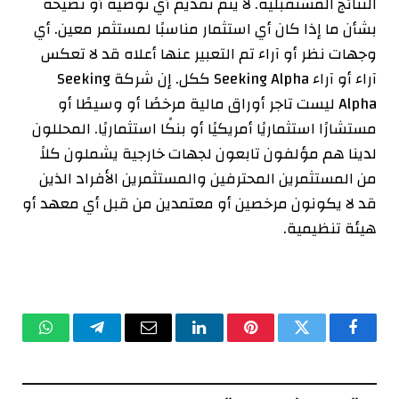
النتائج المستقبلية. لا يتم تقديم أي توصية أو نصيحة
بشأن ما إذا كان أي استثمار مناسبًا لمستثمر معين. أي
وجهات نظر أو آراء تم التعبير عنها أعلاه قد لا تعكس
آراء أو آراء Seeking Alpha ككل. إن شركة Seeking
Alpha ليست تاجر أوراق مالية مرخصًا أو وسيطًا أو
مستشارًا استثماريًا أمريكيًا أو بنكًا استثماريًا. المحللون
لدينا هم مؤلفون تابعون لجهات خارجية يشملون كلاً
من المستثمرين المحترفين والمستثمرين الأفراد الذين
قد لا يكونون مرخصين أو معتمدين من قبل أي معهد أو
هيئة تنظيمية.
فيسبوك
تويتر
بينتيريست
لينكدإن
البريد
تيلقرام
واتساب
الإلكتروني