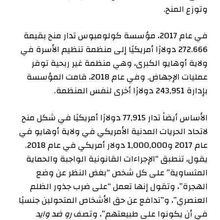
وتوزع المنح.
في عام 2017، مؤسسة كولومبوس
تدار
منح بقيمة
272.666 دولارًا أمريكيًا إلى منظمة تنظيم الأسرة في
ولاية أوهايو الكبرى، وهي منظمة غير ربحية توفر
عمليات الإجهاض. وفي عام 2018، قامت المؤسسة
بإدارة 243,951 دولارًا أخرى لنفس المنظمة.
الأساس أيضاً
تدار
77,915 دولارًا أمريكيًا في شكل منح
لاتحاد الحريات المدنية الأمريكي في ولاية أوهايو في
عام 2017 و1,000,000 دولار أمريكي في عام 2018.
يقول
، تنطبق “الإجراءات القانونية الواجبة والحماية
المتساوية” على كل شخص “بغض النظر عن وضع
الهجرة”، وتقول إنها تعمل “على ضرب جذور الظلم
العنصري”، و”تدافع عن حق الأشخاص المتحولين جنسيًا
في أن يكونوا على طبيعتهم”، وتصف
رو ضد وايد