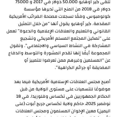
تلقى كير أوهايو
50.000 دولار في
2017
و
75000
دولار في
2018
من المنح التي تديرها مؤسسة
كولومبوس، وفقًا لسجلات مصلحة الضرائب الأمريكية
المقدمة. كير أوهايو
يقول
أنها “من خلال التمثيل
القانوني والتعليم والعلاقات الإعلامية والدعوة” تعمل
على “تمكين المجتمع المسلم الأمريكي وتشجيع
المشاركة في النشاط السياسي والاجتماعي”. وتقول
المجموعة أيضًا إنها تقدم المشورة والتوسط والدفاع
عن “المسلمين وغيرهم ممن تعرضوا للتمييز أو
المضايقة أو جرائم الكراهية”.
أصبح مجلس العلاقات الإسلامية الأمريكية فيما بعد
موضوعًا للتسميات على مستوى الولاية من قبل
الحكام الجمهوريين في تكساس وفلوريدا. في 18
نوفمبر 2025، حاكم ولاية تكساس جريج أبوت (على
اليمين)
معين
الإخوان المسلمون ومجلس العلاقات