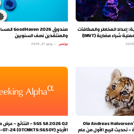
ة: إعداد المخاطر والمكافآت
صندوق dHaven 2026
ية شراء مضاربة (IMVT)
والمنتقدين نصف السنويين
بيزنس
يوليو 27, 2026
بع محفظة Ole Andreas Halvorsen’s
SGS SA 2026 Q2 – النتائج – 
المية – تحديث الربع الأول من عام
الأرباح (OTCMKTS:SGSOY) 2026-07-24