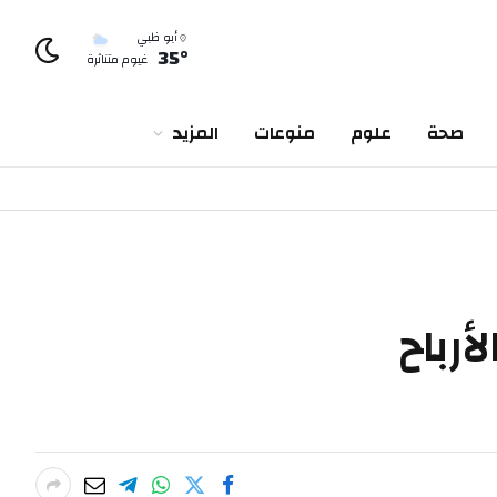
أبو ظبي
35°
غيوم متناثرة
صحة
علوم
منوعات
المزيد
مة الأرباح