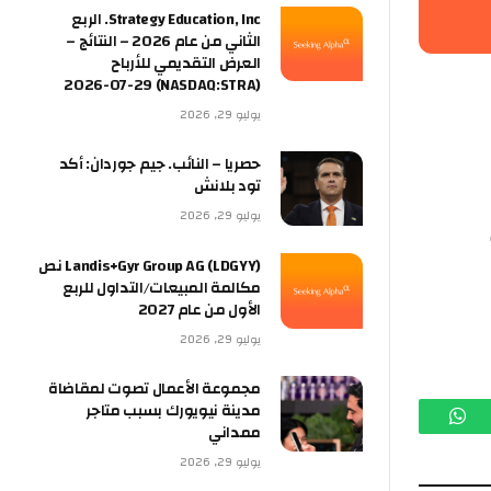
Strategy Education, Inc. الربع
الثاني من عام 2026 – النتائج –
العرض التقديمي للأرباح
(NASDAQ:STRA) 2026-07-29
يوليو 29, 2026
حصريا – النائب. جيم جوردان: أكد
تود بلانش
يوليو 29, 2026
Landis+Gyr Group AG (LDGYY) نص
مكالمة المبيعات/التداول للربع
الأول من عام 2027
يوليو 29, 2026
مجموعة الأعمال تصوت لمقاضاة
مدينة نيويورك بسبب متاجر
م
واتساب
ممداني
يوليو 29, 2026