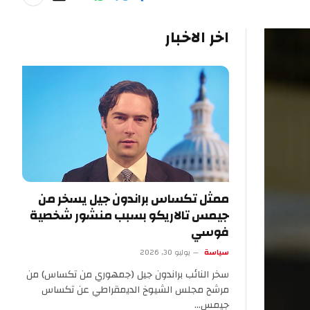
اخر الاخبار
ممثل تكساس براندون جيل يسخر من
جيمس تالاريكو بسبب منشور شخصية
فوسي
سياسة
يوليو 30, 2026
سخر النائب براندون جيل (جمهوري من تكساس) من
مرشح مجلس الشيوخ الديمقراطي عن تكساس
جيمس…