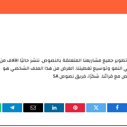
النصوص في Alpha مسؤولاً عن تطوير جميع مشاريعنا المتعلقة بالنصوص. ننشر حاليًا الآلاف من
في النمو وتوسيع تغطيتنا. الغرض من هذا الملف الشخصي هو
 مع قرائنا. شكرًا، فريق نصوص SA
فيسبوك
تويتر
بينتيريست
لينكدإن
البريد
تيلقرا
الإلكتروني