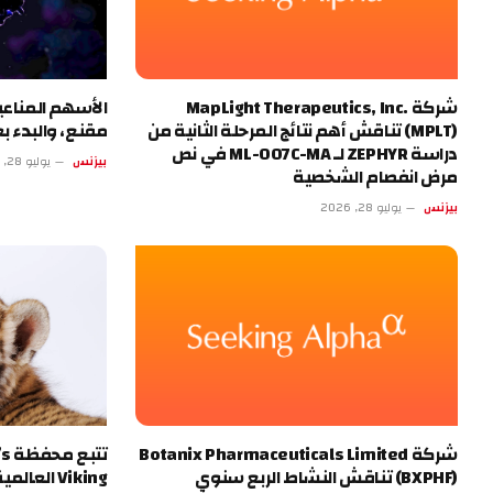
شركة MapLight Therapeutics, Inc.
الأسهم المناعي
(MPLT) تناقش أهم نتائج المرحلة الثانية من
مقنع، والبدء بعمل
دراسة ZEPHYR لـ ML-007C-MA في نص
بيزنس
يوليو 28, 2026
مرض انفصام الشخصية
بيزنس
يوليو 28, 2026
شركة Botanix Pharmaceuticals Limited
تت
(BXPHF) تناقش النشاط الربع سنوي
Viking الع