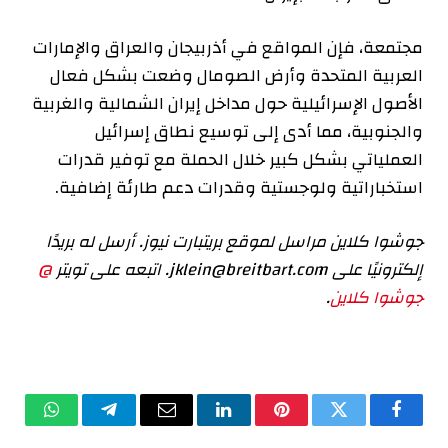
مجتمعة، فإن المواقع في أذربيجان والعراق والإمارات
العربية المتحدة وأرض الصومال وضعت بشكل فعال
الأصول الإسرائيلية حول مداخل إيران الشمالية والغربية
والجنوبية، مما أدى إلى توسيع نطاق إسرائيل
العملياتي بشكل كبير خلال الحملة مع توفير قدرات
استخباراتية ولوجستية وقدرات دعم طارئة إضافية.
جوشوا كلاين مراسل لموقع بريتبارت نيوز. أرسل له بريدًا
إلكترونيًا على
jklein@breitbart.com
. اتبعه على تويتر
@
جوشوا كلاين
.
فيسبوك
تويتر
بينتيريست
لينكدإن
البريد
تيلقرام
واتساب