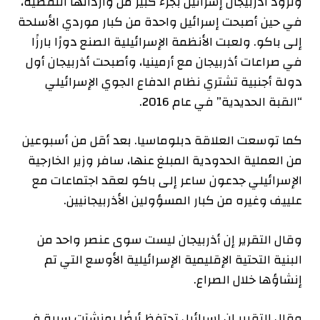
وتزود أذربيجان إسرائيل بجزء كبير من وارداتها النفطية،
في حين أصبحت إسرائيل واحدة من كبار موردي الأسلحة
إلى باكو. ولعبت الأنظمة الإسرائيلية الصنع دورًا بارزًا
في صراعات أذربيجان مع أرمينيا، وأصبحت أذربيجان أول
دولة أجنبية تشتري نظام الدفاع الجوي الإسرائيلي
“القبة الحديدية” في عام 2016.
كما توسعت العلاقة دبلوماسيا. بعد أقل من أسبوعين
من العملية الحدودية المبلغ عنها، سافر وزير الخارجية
الإسرائيلي جدعون ساعر إلى باكو لعقد اجتماعات مع
علييف وغيره من كبار المسؤولين الأذربيجانيين.
وقال التقرير إن أذربيجان ليست سوى عنصر واحد من
البنية التحتية الإقليمية الإسرائيلية الأوسع التي تم
إنشاؤها خلال الصراع.
وقال التقرير إن إسرائيل تحتفظ أيضًا بمنشآت سرية في