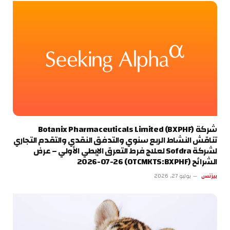
شركة Botanix Pharmaceuticals Limited (BXPHF)
تناقش النشاط الربع سنوي والتدفق النقدي والتقدم التجاري
لشركة Sofdra لعلاج فرط التعرق الإبطي الأولي – عرض
الشرائح (OTCMKTS:BXPHF) 2026-07-26
بيزنس
يوليو 27, 2026