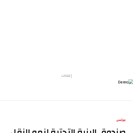
إعلانات
بيزنس
صندوق البنية التحتية لنمو النقل