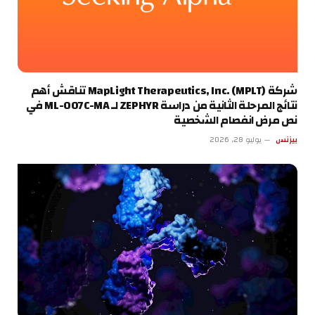
شركة MapLight Therapeutics, Inc. (MPLT) تناقش أهم
نتائج المرحلة الثانية من دراسة ZEPHYR لـ ML-007C-MA في
نص مرض انفصام الشخصية
بيزنس
يوليو 28, 2026