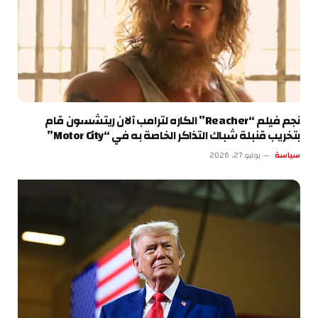
نجم فيلم “Reacher” الكاره لترامب آلان ريتشسون قام
بتخريب قنبلة شباك التذاكر الخاصة به في “Motor City”
سياسة
يوليو 27, 2026