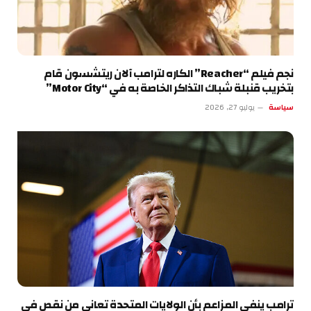
نجم فيلم “Reacher” الكاره لترامب آلان ريتشسون قام
بتخريب قنبلة شباك التذاكر الخاصة به في “Motor City”
سياسة
يوليو 27, 2026
ترامب ينفي المزاعم بأن الولايات المتحدة تعاني من نقص في