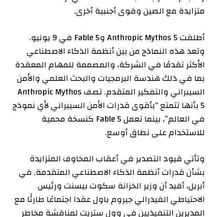
متزايدة مع الصين وقوى أجنبية أخرى.
أطلقت Anthropic Mythos 5 وFable 5 في 9 يونيو.
وتعد هذه النماذج من بين أنظمة الذكاء الاصطناعي
الأكثر تقدمًا في الشركة، والمصممة للمهام المعقدة
بما في ذلك هندسة البرمجيات والبحث العلمي والأمن
السيبراني والتفكير المتقدم. تصف Anthropic Mythos
5 بأنها تتمتع “بأقوى قدرات الأمن السيبراني لأي نموذج
في العالم”، بينما تعمل Fable 5 كنسخة محمية
للاستخدام على نطاق أوسع.
وتأتي قيود التصدير في أعقاب المخاوف المتزايدة
بشأن قدرات أنظمة الذكاء الاصطناعي المتقدمة. في
أبريل، أفيد أن وزير الخزانة سكوت بيسنت ورئيس
الاحتياطي الفيدرالي جيروم باول عقدا اجتماعًا طارئًا مع
المديرين التنفيذيين في وول ستريت لمناقشة مخاطر