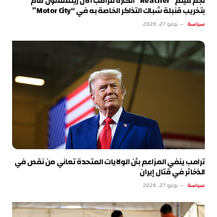
نجم فيلم “Reacher” الكاره لترامب آلان ريتشسون قام
بتخريب قنبلة شباك التذاكر الخاصة به في “Motor City”
سياسة
يوليو 27, 2026
ترامب ينفي المزاعم بأن الولايات المتحدة تعاني من نقص في
الذخائر في قتال إيران
سياسة
يوليو 27, 2026