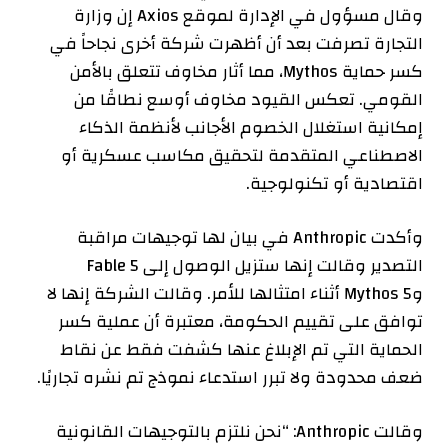
وقال مسؤول في الإدارة لموقع Axios إن وزارة
التجارة تصرفت بعد أن أظهرت شركة أخرى نجاحاً في
كسر حماية Mythos، مما أثار مخاوف تتعلق بالأمن
القومي. تعكس القيود مخاوف أوسع نطاقًا من
إمكانية استغلال الخصوم الأجانب لأنظمة الذكاء
الاصطناعي المتقدمة لتحقيق مكاسب عسكرية أو
اقتصادية أو تكنولوجية.
وأكدت Anthropic في بيان لها توجيهات مراقبة
التصدير وقالت إنها ستزيل الوصول إلى Fable 5
وMythos 5 أثناء امتثالها للأمر. وقالت الشركة إنها لا
توافق على تقييم الحكومة، معتبرة أن عملية كسر
الحماية التي تم الإبلاغ عنها كشفت فقط عن نقاط
ضعف محدودة ولا تبرر استدعاء نموذج تم نشره تجاريًا.
وقالت Anthropic: “نحن نلتزم بالتوجيهات القانونية