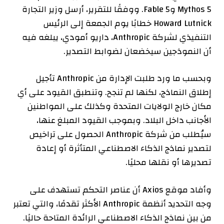
Mythos 5 وFable 5. ووفقًا للتقرير، أرسل وزير التجارة
Howard Lutnick خطابًا يوم الجمعة إلى الرئيس
التنفيذي لشركة Anthropic، داريو أمودي، يبلغه فيه
أن النموذجين سيخضعان لضوابط التصدير.
وبحسب ما ورد طلبت الإدارة من Anthropic تأجيل
إطلاق النماذج، لكنها لم تنجح. وتنطبق القيود على أي
مكان خارج الولايات المتحدة وكذلك على المواطنين
الأجانب داخل البلاد. وبموجب القيود المبلغ عنها،
سيُطلب من شركة Anthropic الحصول على تراخيص
لتصدير نماذج الذكاء الاصطناعي المتأثرة أو إعادة
تصديرها أو نقلها محليًا.
وأفاد موقع Axios أن عناصر التحكم تستهدف على
وجه التحديد أنظمة Anthropic الأكثر تقدمًا، والتي تعتبر
من بين نماذج الذكاء الاصطناعي الرائدة المتاحة حاليًا.