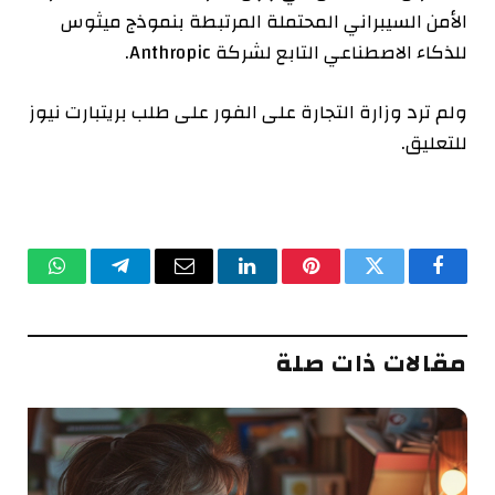
الأمن السيبراني المحتملة المرتبطة بنموذج ميثوس
للذكاء الاصطناعي التابع لشركة Anthropic.
ولم ترد وزارة التجارة على الفور على طلب بريتبارت نيوز
للتعليق.
فيسبوك
تويتر
بينتيريست
لينكدإن
البريد
تيلقرام
واتساب
الإلكتروني
مقالات ذات صلة