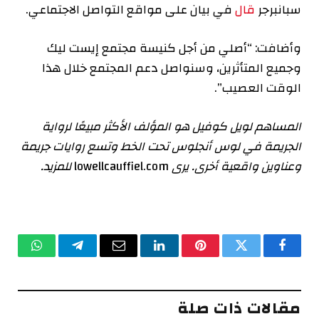
سبانبرجر
قال
في بيان على مواقع التواصل الاجتماعي.
وأضافت: “أصلي من أجل كنيسة مجتمع إيست ليك
وجميع المتأثرين، وسنواصل دعم المجتمع خلال هذا
الوقت العصيب”.
المساهم لويل كوفيل هو المؤلف الأكثر مبيعًا لرواية
الجريمة في لوس أنجلوس
تحت الخط
وتسع روايات جريمة
وعناوين واقعية أخرى. يرى
lowellcauffiel.com
للمزيد.
فيسبوك
تويتر
بينتيريست
لينكدإن
البريد
تيلقرام
واتساب
الإلكتروني
مقالات ذات صلة